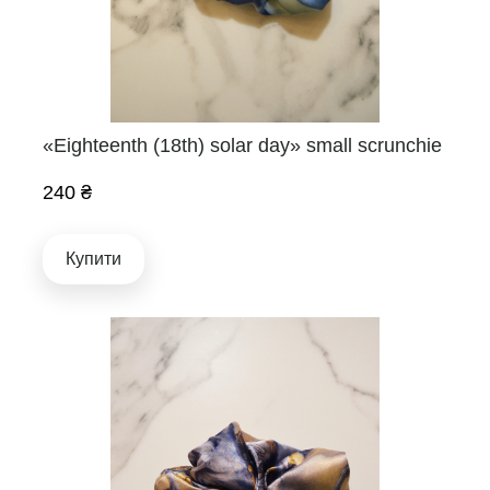
«Eighteenth (18th) solar day» small scrunchie
240 ₴
Купити