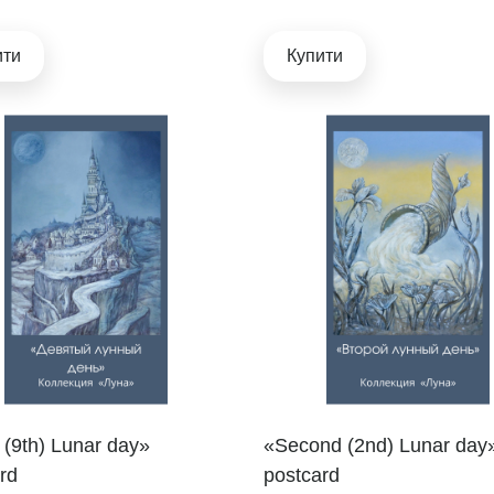
ити
Купити
 (9th) Lunar day»
«Second (2nd) Lunar day
rd
postcard