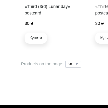
«Third (3rd) Lunar day»
«Thirt
postcard
postca
30 ₴
30 ₴
Купити
Куп
Products on the page: