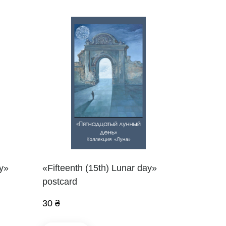
ay»
«Fifteenth (15th) Lunar day»
postcard
30 ₴