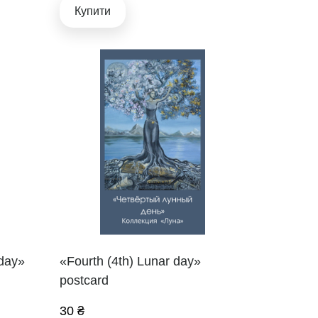
Купити
 day»
«Fourth (4th) Lunar day»
postcard
30 ₴