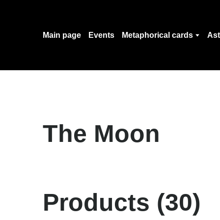
Main page
Events
Metaphorical cards
Ast
The Moon
Products (30)