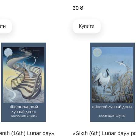
30 ₴
ити
Купити
enth (16th) Lunar day»
«Sixth (6th) Lunar day» p