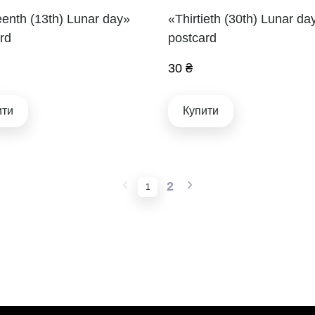
eenth (13th) Lunar day»
«Thirtieth (30th) Lunar da
rd
postcard
30 ₴
ити
Купити
2
1