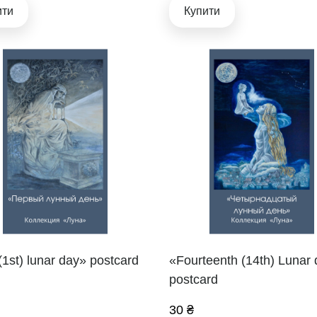
ити
Купити
 (1st) lunar day» postcard
«Fourteenth (14th) Lunar
postcard
30 ₴