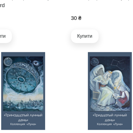
rd
30 ₴
ити
Купити