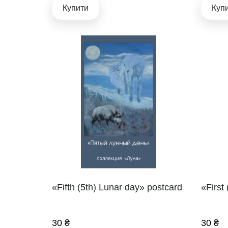
Купити
Куп
«Fifth (5th) Lunar day» postcard
«First
30 ₴
30 ₴