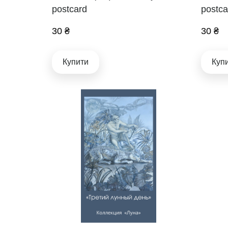
postcard
postca
30 ₴
30 ₴
Купити
Куп