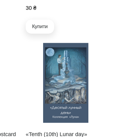
30 ₴
Купити
ostcard
«Tenth (10th) Lunar day»