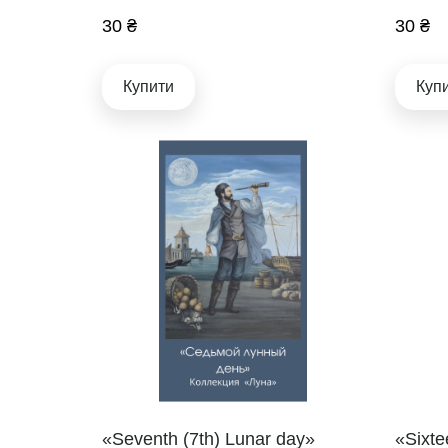
30 ₴
30 ₴
Купити
Куп
«Seventh (7th) Lunar day»
«Sixte