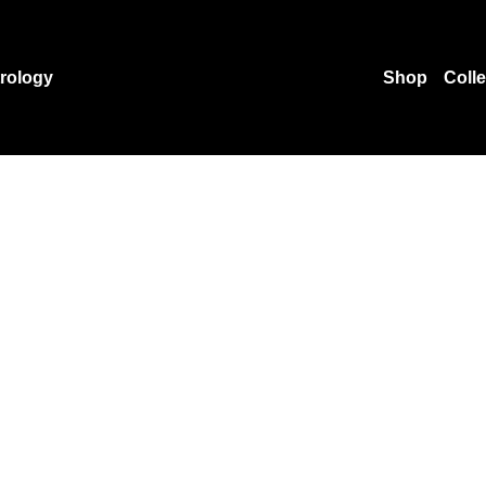
rology
Shop
Coll