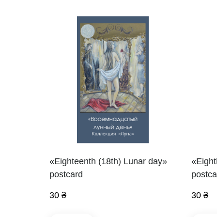
«Eighteenth (18th) Lunar day»
«Eight
postcard
postca
30 ₴
30 ₴