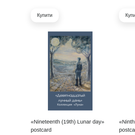
Купити
Куп
«Nineteenth (19th) Lunar day»
«Ninth
postcard
postca