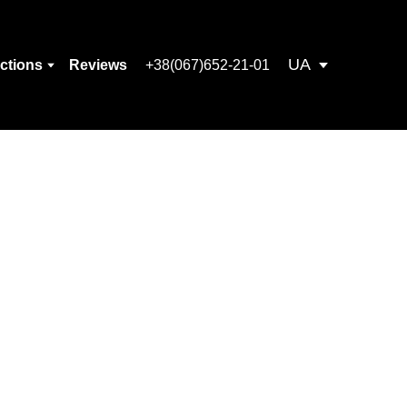
UA
ections
Reviews
+38(067)652-21-01