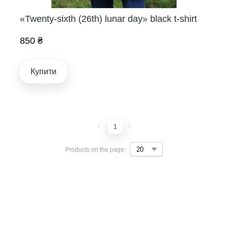
«Twenty-sixth (26th) lunar day» black t-shirt
850 ₴
Купити
1
Products on the page: