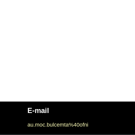
E-mail
au.moc.bulcemta%40ofni