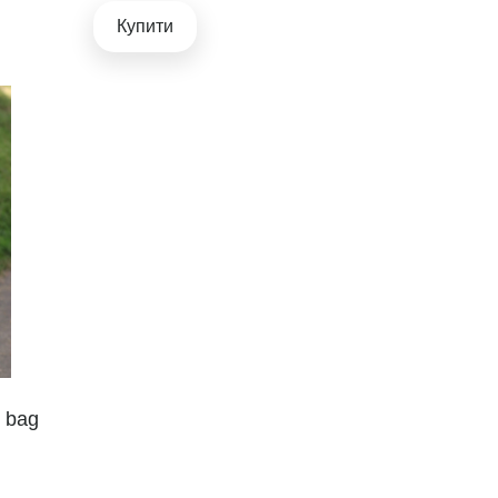
Купити
r bag