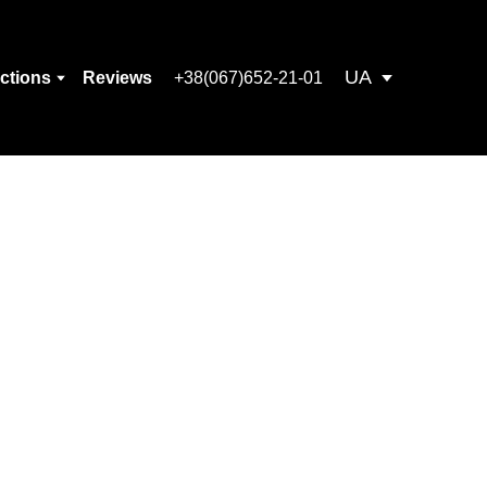
UA
ections
Reviews
+38(067)652-21-01