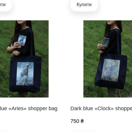
ити
Купити
lue «Aries» shopper bag
Dark blue «Clock» shoppe
750 ₴