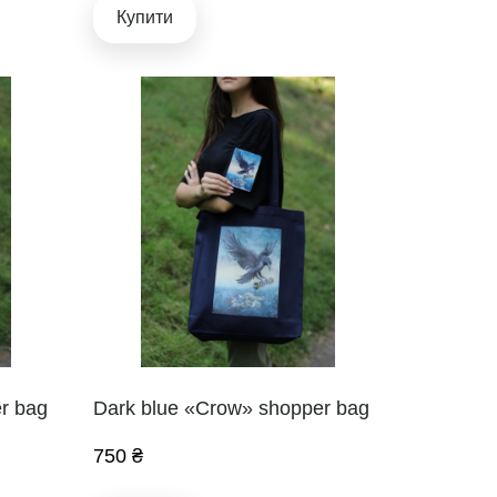
Купити
r bag
Dark blue «Crow» shopper bag
750 ₴