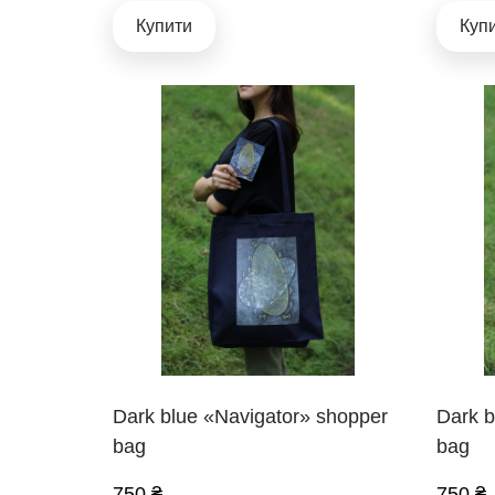
Купити
Куп
Dark blue «Navigator» shopper
Dark b
bag
bag
750 ₴
750 ₴