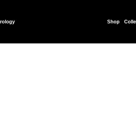
rology
Shop
Coll