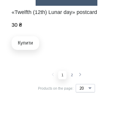
«Twelfth (12th) Lunar day» postcard
30 ₴
Купити
1
2
Products on the page: