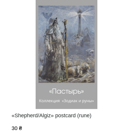
«Shepherd/Algiz» postcard (rune)
30 ₴